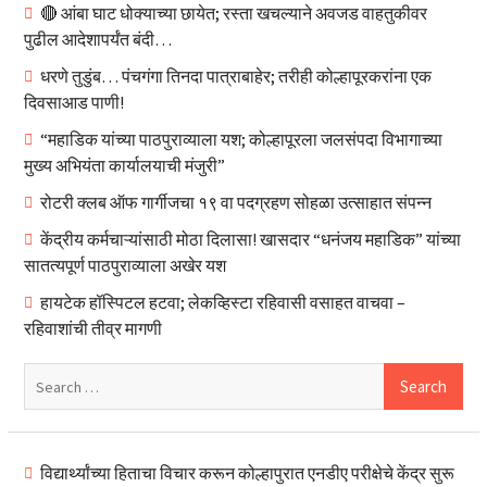
🔴 आंबा घाट धोक्याच्या छायेत; रस्ता खचल्याने अवजड वाहतुकीवर
पुढील आदेशापर्यंत बंदी…
धरणे तुडुंब… पंचगंगा तिनदा पात्राबाहेर; तरीही कोल्हापूरकरांना एक
दिवसाआड पाणी!
“महाडिक यांच्या पाठपुराव्याला यश; कोल्हापूरला जलसंपदा विभागाच्या
मुख्य अभियंता कार्यालयाची मंजुरी”
रोटरी क्लब ऑफ गार्गीजचा १९ वा पदग्रहण सोहळा उत्साहात संपन्न
केंद्रीय कर्मचाऱ्यांसाठी मोठा दिलासा! खासदार “धनंजय महाडिक” यांच्या
सातत्यपूर्ण पाठपुराव्याला अखेर यश
हायटेक हॉस्पिटल हटवा; लेकव्हिस्टा रहिवासी वसाहत वाचवा –
रहिवाशांची तीव्र मागणी
Search
for:
विद्यार्थ्यांच्या हिताचा विचार करून कोल्हापुरात एनडीए परीक्षेचे केंद्र सुरू