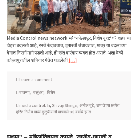
Media Control news network 🌱*कोल्हापूर, विशेष वृत्त:*🌱 शहराचा
चेहरा बदलतो आहे, रस्ते रुंदावतात, इमारती उंचावतात; मात्र या बदलाच्या
वेगात निसर्ग मागे पडतो आहे, ही खंत वारंवार व्यक्त होत असते. अशा वेळी
कोल्हापुरातील शनिवार पेठेत घडलेली
[…]
Leave a comment
बातम्या
,
वसुंधरा
,
विशेष
media control. In
,
Shivaji Shinge
,
अमोल बुडे
,
उष्णतेच्या छायेत
हरित निर्णय माळी कुटुंबीयांनी वाचवले ७६ वर्षाचे झाड
सक्षमा” – महिलांविषयक कायदे, जाणीव-जागृती व