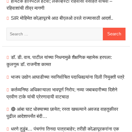
हायटेक हॉस्पिटल हटवा; लेकव्हिस्टा रहिवासी वसाहत वाचवा –
रहिवाशांची तीव्र मागणी
SIR मोहिमेत कोल्हापूरचे आठ बीएलओ ठरले राज्यासाठी आदर्श..
Search
for:
डॉ. डी. वाय. पाटील यांच्या निधनामुळे शैक्षणिक महामेरू हरपला:
कुलगुरू डॉ. राजनीश कामत
भाजप उद्योग आघाडीच्या नवनिर्वाचित पदाधिकार्‍यांना दिली नियुक्ती पत्रे
कर्तव्यनिष्ठ अधिकाऱ्याला भावपूर्ण निरोप; नव्या जबाबदारीच्या दिशेने
प्रवीण टाके यांची प्रेरणादायी वाटचाल़
🔴 आंबा घाट धोक्याच्या छायेत; रस्ता खचल्याने अवजड वाहतुकीवर
पुढील आदेशापर्यंत बंदी…
धरणे तुडुंब… पंचगंगा तिनदा पात्राबाहेर; तरीही कोल्हापूरकरांना एक