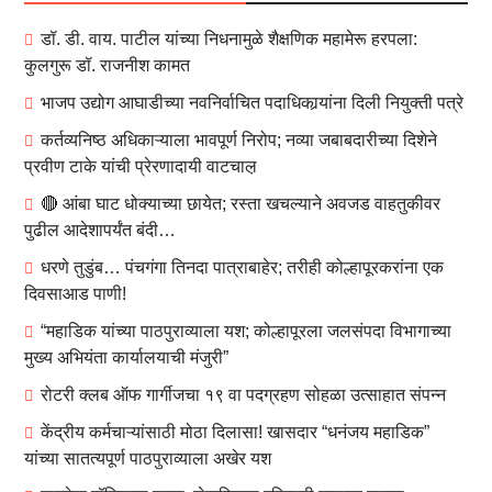
डॉ. डी. वाय. पाटील यांच्या निधनामुळे शैक्षणिक महामेरू हरपला:
कुलगुरू डॉ. राजनीश कामत
भाजप उद्योग आघाडीच्या नवनिर्वाचित पदाधिकार्‍यांना दिली नियुक्ती पत्रे
कर्तव्यनिष्ठ अधिकाऱ्याला भावपूर्ण निरोप; नव्या जबाबदारीच्या दिशेने
प्रवीण टाके यांची प्रेरणादायी वाटचाल़
🔴 आंबा घाट धोक्याच्या छायेत; रस्ता खचल्याने अवजड वाहतुकीवर
पुढील आदेशापर्यंत बंदी…
धरणे तुडुंब… पंचगंगा तिनदा पात्राबाहेर; तरीही कोल्हापूरकरांना एक
दिवसाआड पाणी!
“महाडिक यांच्या पाठपुराव्याला यश; कोल्हापूरला जलसंपदा विभागाच्या
मुख्य अभियंता कार्यालयाची मंजुरी”
रोटरी क्लब ऑफ गार्गीजचा १९ वा पदग्रहण सोहळा उत्साहात संपन्न
केंद्रीय कर्मचाऱ्यांसाठी मोठा दिलासा! खासदार “धनंजय महाडिक”
यांच्या सातत्यपूर्ण पाठपुराव्याला अखेर यश