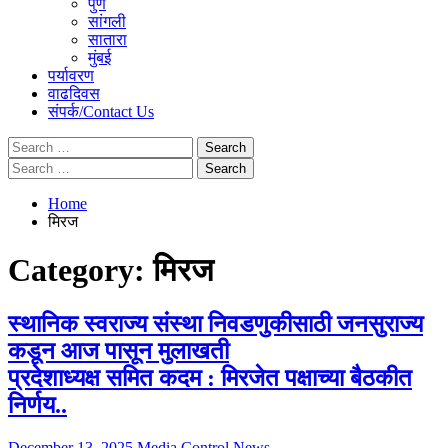
पुणे
सांगली
सातारा
मुंबई
पर्यावरण
वाढदिवस
संपर्क/Contact Us
Search
for:
Search
for:
Home
मिरज
Category:
मिरज
स्थानिक स्वराज्य संस्था निवडणुकीसाठी जनसुराज्य
कडून आज पासून मुलाखती
प्रदेशाध्यक्ष समित कदम : मिरजेत पक्षाच्या बैठकीत
निर्णय..
December 13, 2025
Media Control News