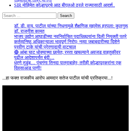
SIR मोहिमेत कोल्हापूरचे आठ बीएलओ ठरले राज्यासाठी आदर्श..
Search
for:
डॉ. डी. वाय. पाटील यांच्या निधनामुळे शैक्षणिक महामेरू हरपला: कुलगुरू
डॉ. राजनीश कामत
भाजप उद्योग आघाडीच्या नवनिर्वाचित पदाधिकार्‍यांना दिली नियुक्ती पत्रे
कर्तव्यनिष्ठ अधिकाऱ्याला भावपूर्ण निरोप; नव्या जबाबदारीच्या दिशेने
प्रवीण टाके यांची प्रेरणादायी वाटचाल़
🔴 आंबा घाट धोक्याच्या छायेत; रस्ता खचल्याने अवजड वाहतुकीवर
पुढील आदेशापर्यंत बंदी…
धरणे तुडुंब… पंचगंगा तिनदा पात्राबाहेर; तरीही कोल्हापूरकरांना एक
दिवसाआड पाणी!
...हा फक्त राजकीय आरोप आमदार सतेज पाटील यांची प्रतिक्रया...!