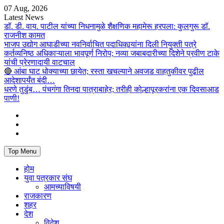
Skip
07 Aug, 2026
to
Latest News
content
डॉ. डी. वाय. पाटील यांच्या निधनामुळे शैक्षणिक महामेरू हरपला: कुलगुरू डॉ.
राजनीश कामत
भाजप उद्योग आघाडीच्या नवनिर्वाचित पदाधिकार्‍यांना दिली नियुक्ती पत्रे
कर्तव्यनिष्ठ अधिकाऱ्याला भावपूर्ण निरोप; नव्या जबाबदारीच्या दिशेने प्रवीण टाके
यांची प्रेरणादायी वाटचाल़
🔴 आंबा घाट धोक्याच्या छायेत; रस्ता खचल्याने अवजड वाहतुकीवर पुढील
आदेशापर्यंत बंदी…
धरणे तुडुंब… पंचगंगा तिनदा पात्राबाहेर; तरीही कोल्हापूरकरांना एक दिवसाआड
पाणी!
Facebook
YouTube
Twitter
Top Menu
होम
युवा पत्रकार संघ
आमच्याविषयी
राजकारण
शहर
देश
विदेश