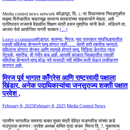
Media control news network कोल्हापूर, दि. ८: या विधानसभा निवडणुकीत
माझ्या विरोधातील चक्रव्यूह सामान्य मतदारांच्या सहकार्याने भेदला, असे
प्रतिपादन राज्याचे वैद्यकीय शिक्षण मंत्री हसन मुश्रीफ यांनी केले . मडिलगे ता.
आजरा येथे आयोजित नागरी सत्कार
[…]
Leave a comment
कोल्हापूर
,
बातम्या
,
मिरज
,
युवा पत्रकार संघ
जिल्हयातील
एकाही महिलेचा कॅन्सरने मृत्यू होणार नाही....... मंत्री श्री मुश्रीफ म्हणाले
,
महिलांना होणारा कॅन्सर आणि त्यामुळे होणारे मृत्यू
,
मिडिया कंट्रोल न्यूज
नेटवर्क
,
मुश्रीफ
,
ही गंभीर बाब आहे. आगामी काळात जिल्ह्यातील एकाही
महिलेचा कॅन्सरने मृत्यू होऊ नये यासाठी नवी मोहिम हाती घेऊन लसीकरण
करणार आहे.
मिरज पूर्व भागात काँग्रेस आणि राष्ट्रवादी पक्षाला
खिंडार, अनेक पदाधिकाऱ्यांचा जनसुराज्य शक्ती पक्षात
प्रवेश ,
February 8, 2025
February 8, 2025
Media Control News
ग्रामीण भागातील समस्या बाबत मुख्य मंत्री देवेंद्र फडणवीस यांच्या कडे
पाठपुरावा करणार : प्रदेश अध्यक्ष समित दादा कदम मिरज दि. 7, नुकत्याच