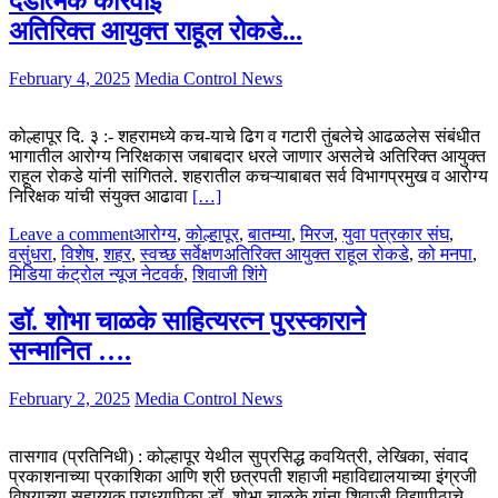
दंडात्मक कारवाई
अतिरिक्त आयुक्त राहूल रोकडे...
February 4, 2025
Media Control News
कोल्हापूर दि. ३ :- शहरामध्ये कच-याचे ढिग व गटारी तुंबलेचे आढळलेस संबंधीत
भागातील आरोग्य निरिक्षकास जबाबदार धरले जाणार असलेचे अतिरिक्त आयुक्त
राहूल रोकडे यांनी सांगितले. शहरातील कचऱ्याबाबत सर्व विभागप्रमुख व आरोग्य
निरिक्षक यांची संयुक्त आढावा
[…]
Leave a comment
आरोग्य
,
कोल्हापूर
,
बातम्या
,
मिरज
,
युवा पत्रकार संघ
,
वसुंधरा
,
विशेष
,
शहर
,
स्वच्छ सर्वेक्षण
अतिरिक्त आयुक्त राहूल रोकडे
,
को मनपा
,
मिडिया कंट्रोल न्यूज नेटवर्क
,
शिवाजी शिंगे
डॉ. शोभा चाळके साहित्यरत्न पुरस्काराने
सन्मानित ….
February 2, 2025
Media Control News
तासगाव (प्रतिनिधी) : कोल्हापूर येथील सुप्रसिद्ध कवयित्री, लेखिका, संवाद
प्रकाशनाच्या प्रकाशिका आणि श्री छत्रपती शहाजी महाविद्यालयाच्या इंग्रजी
विषयाच्या सहाय्यक प्राध्यापिका डॉ. शोभा चाळके यांना शिवाजी विद्यापीठाचे