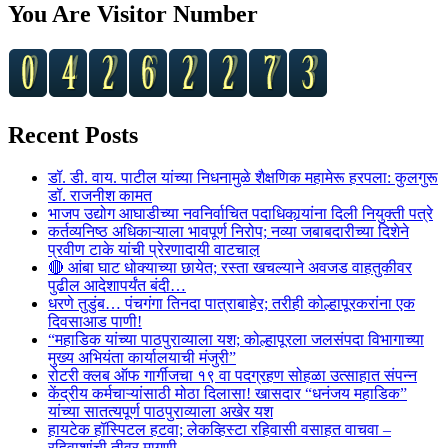
pagination
You Are Visitor Number
Recent Posts
डॉ. डी. वाय. पाटील यांच्या निधनामुळे शैक्षणिक महामेरू हरपला: कुलगुरू
डॉ. राजनीश कामत
भाजप उद्योग आघाडीच्या नवनिर्वाचित पदाधिकार्‍यांना दिली नियुक्ती पत्रे
कर्तव्यनिष्ठ अधिकाऱ्याला भावपूर्ण निरोप; नव्या जबाबदारीच्या दिशेने
प्रवीण टाके यांची प्रेरणादायी वाटचाल़
🔴 आंबा घाट धोक्याच्या छायेत; रस्ता खचल्याने अवजड वाहतुकीवर
पुढील आदेशापर्यंत बंदी…
धरणे तुडुंब… पंचगंगा तिनदा पात्राबाहेर; तरीही कोल्हापूरकरांना एक
दिवसाआड पाणी!
“महाडिक यांच्या पाठपुराव्याला यश; कोल्हापूरला जलसंपदा विभागाच्या
मुख्य अभियंता कार्यालयाची मंजुरी”
रोटरी क्लब ऑफ गार्गीजचा १९ वा पदग्रहण सोहळा उत्साहात संपन्न
केंद्रीय कर्मचाऱ्यांसाठी मोठा दिलासा! खासदार “धनंजय महाडिक”
यांच्या सातत्यपूर्ण पाठपुराव्याला अखेर यश
हायटेक हॉस्पिटल हटवा; लेकव्हिस्टा रहिवासी वसाहत वाचवा –
रहिवाशांची तीव्र मागणी