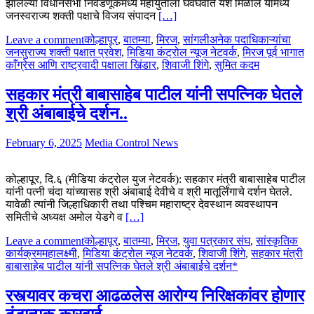
झालेल्या विधानसभा निवडणूकमध्ये महायुतीला घवघवीत यश मिळाले यामध्ये
जनस्वराज्य शक्ती पक्षाचे विजय संपादन
[…]
Leave a comment
कोल्हापूर
,
बातम्या
,
मिरज
,
सांगली
अनेक पदाधिकाऱ्यांचा
जनसुराज्य शक्ती पक्षात प्रवेश
,
मिडिया कंट्रोल न्यूज नेटवर्क
,
मिरज पूर्व भागात
काँग्रेस आणि राष्ट्रवादी पक्षाला खिंडार
,
शिवाजी शिंगे
,
सुमित कदम
सहकार मंत्री बाबासाहेब पाटील यांनी सपत्निक घेतले
श्री अंबाबाईचे दर्शन..
February 6, 2025
Media Control News
कोल्हापूर, दि.६ (मीडिया कंट्रोल युज नेटवर्क): सहकार मंत्री बाबासाहेब पाटील
यांनी पत्नी चंदा यांच्यासह श्री अंबाबाई देवीचे व श्री मातूर्लिंगाचे दर्शन घेतले.
यावेळी त्यांनी जिल्हाधिकारी तथा पश्चिम महाराष्ट्र देवस्थान व्यवस्थापन
समितीचे अध्यक्ष अमोल येडगे व
[…]
Leave a comment
कोल्हापूर
,
बातम्या
,
मिरज
,
युवा पत्रकार संघ
,
सांस्कृतिक
कार्यक्रम
महालक्ष्मी
,
मिडिया कंट्रोल न्यूज नेटवर्क
,
शिवाजी शिंगे
,
सहकार मंत्री
बाबासाहेब पाटील यांनी सपत्निक घेतले श्री अंबाबाईचे दर्शन*
रस्त्यावर कचरा आढळलेस आरोग्य निरिक्षकांवर होणार