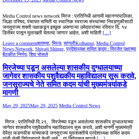
Media Control news network मिरज : प्रतिनिधी आगामी महानगरपालिका,
जिल्हा परिषद, पंचायत समिती या स्थानिक स्वराज्य संस्थांच्या निवडणुकीसाठी
जनसुराज्य शक्ती पक्षाकडून इच्छुक असणाऱ्या उमेदवारांच्या रविवार दि. १४
डिसेंबर पासून मुलाखती घेतल्या जाणार आहेत, अशी माहिती
[…]
Leave a comment
बातम्या
,
मिरज
,
सांगली
Kolhapur
,
Media Control
News Network
,
Shivaji Shinge
,
प्रदेशाध्यक्ष समित कदम : मिरजेत पक्षाच्या
बैठकीत निर्णय
,
शिव भोसले
मिरजेच्या पडून असलेल्या शासकीय दुग्धालयाच्या
जागेवर शासकीय पशुवैद्यकीय महाविद्यालय सुरू करावे,
जनसुराज्यचे नेते समित कदम यांची मुख्यमंत्र्यांकडे
मागणी
May 29, 2025
May 29, 2025
Media Control News
मिरज : प्रतिनिधी दि.२९, मिरजेच्या पडून असलेल्या शासकीय दुग्धालयाच्या
जागेवर शासकीय पशुवैद्यकीय महाविद्यालय सुरू करावे, अशी मागणी मुख्यमंत्री
देवेंद्र फडणवीस यांच्याकडे जनसुराज्य युवाशक्तीचे प्रदेशाध्यक्ष समित कदम
यांनी लेखी निवेदनाद्वारे केली आहे. या निवेदनात म्हटले
[…]